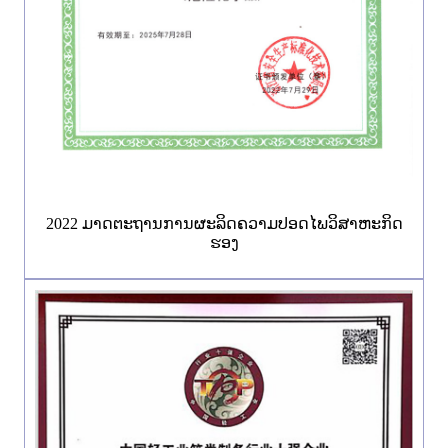
2022 ມາດຕະຖານການຜະລິດຄວາມປອດໄພວິສາຫະກິດ
ຮອງ