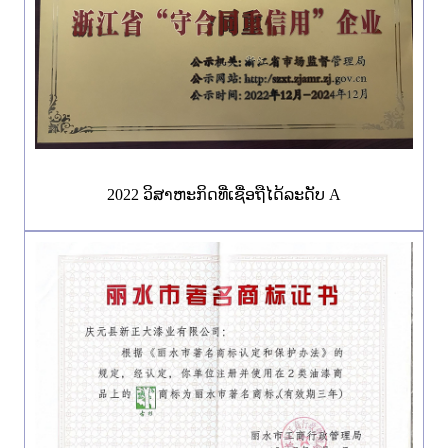
2022 ວິສາຫະກິດທີ່ເຊື່ອຖືໄດ້ລະດັບ A