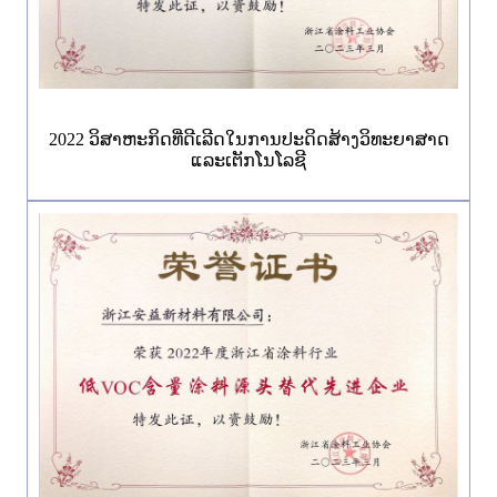
2022 ວິ​ສາ​ຫະ​ກິດ​ທີ່​ດີ​ເລີດ​ໃນ​ການ​ປະ​ດິດ​ສ້າງ​ວິ​ທະ​ຍາ​ສາດ​
ແລະ​ເຕັກ​ໂນ​ໂລ​ຊີ​