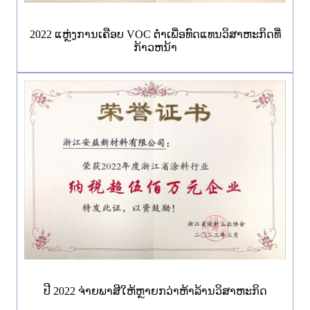
2022 ແຫຼ່ງການເຄືອບ VOC ຕ່ໍາເພື່ອທົດແທນວິສາຫະກິດທີ່
ກ້າວຫນ້າ
ປີ 2022 ຈ່າຍ​ພາ​ສີ​ໃຫ້​ຫຼາຍ​ກວ່າ​ຫ້າ​ລ້ານ​ວິ​ສາ​ຫະ​ກິດ