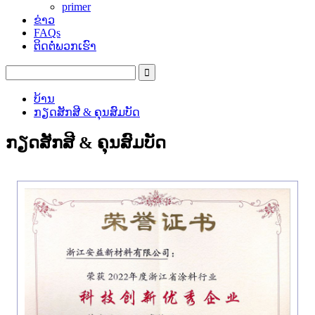
primer
ຂ່າວ
FAQs
ຕິດຕໍ່ພວກເຮົາ
ບ້ານ
ກຽດສັກສີ & ຄຸນສົມບັດ
ກຽດສັກສີ & ຄຸນສົມບັດ