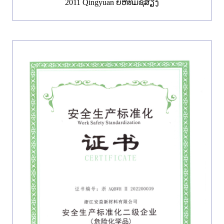
2011 Qingyuan ຍີ່ຫໍ້ທີ່ມີຊື່ສຽງ