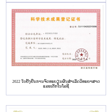
2022 ໃບ​ຢັ້ງ​ຢືນ​ການ​ຈົດ​ທະ​ບຽນ​ຜົນ​ສໍາ​ເລັດ​ວິ​ທະ​ຍາ​ສາດ​
ແລະ​ເຕັກ​ໂນ​ໂລ​ຊີ​