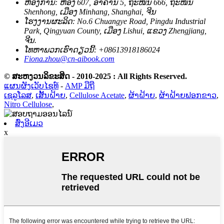
ຫ້ອງການ: ຫ້ອງ 607, ອາຄານ 5, ຖະໜົນ 666, ຖະໜົນ
Shenhong, ເມືອງ Minhang, Shanghai, ຈີນ
ໂຮງງານຜະລິດ: No.6 Chuangye Road, Pingdu Industrial
Park, Qingyuan County, ເມືອງ Lishui, ແຂວງ Zhengjiang,
ຈີນ.
ໂທຫາພວກເຮົາດຽວນີ້: +08613918186024
Fiona.zhou@cn-aibook.com
© ສະຫງວນລິຂະສິດ - 2010-2025 : All Rights Reserved.
ແຜນຜັງເວັບໄຊທ໌
-
AMP ມືຖື
ເຊລູໂລສ
,
ເສັ້ນຝ້າຍ
,
Cellulose Acetate
,
ຜ້າຝ້າຍ
,
ຜ້າຝ້າຍຟອກຂາວ
,
Nitro Cellulose
,
ສົ່ງອີເມວ
x