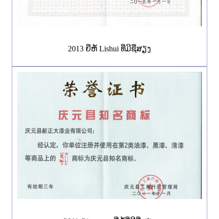
2013 ຍີ່ຫໍ້ Lishui ທີ່ມີຊື່ສຽງ