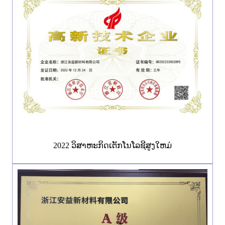
2022 ວິ​ສາ​ຫະ​ກິດ​ເຕັກ​ໂນ​ໂລ​ຊີ​ສູງ​ໃຫມ່​