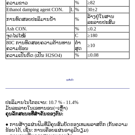
%
≥
82
ຄວາມຂາວ
Ethanol damping agent CON
.
L
%
30
±
2
ລ້າງຢູ່ໃນສານ
ການທົດສອບປະລິມານນ້ໍາ
%
ລະລາຍປະສົມ
Ash CON.
%
≤
0.2
C
≥
180
ຈຸດ​ໄຟ​ໄໝ້
80C ການທົດສອບຄວາມຕ້ານທານ
ຕ່ຳ
≥
10
ຄວາມຮ້ອນ
ສຸດ
%
≤
0.08
ຄວາມເປັນກົດ (ເປັນ H
2
SO4)
ຄຸນສົມບັດ
ປະລິມານໄນໂຕຣເຈນ: 10.7 % - 11.4%
ມັນລະລາຍໃນເອທານອນ(=ເຫຼົ້າ)
ຄຸນ​ລັກ​ສະ​ນະ​ທີ່​ສໍາ​ຄັນ​ຂອງ​ຕົນ​:
● ການສ້າງແຜ່ນຟິມທີ່ມີຄຸນສົມບັດຂອງເທມພລາສຕິກ (ກັນຄວາມ
ຮ້ອນໄດ້, ເຊັ່ນ: ການເຄືອບແຜ່ນອາລູມີນຽມ)