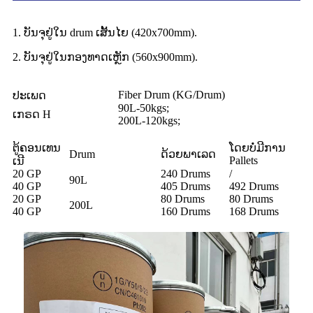
1. ບັນຈຸຢູ່ໃນ drum ເສັ້ນໄຍ (420x700mm).
2. ບັນຈຸຢູ່ໃນກອງທາດເຫຼັກ (560x900mm).
Fiber Drum (KG/Drum)
ປະເພດ
90L-50kgs;
ເກຣດ H
200L-120kgs;
ຕູ້ຄອນເທນ
ໂດຍບໍ່ມີການ
Drum
ດ້ວຍພາເລດ
Pallets
ເນີ
20 GP
240 Drums
/
90L
40 GP
405 Drums
492 Drums
20 GP
80 Drums
80 Drums
200L
40 GP
160 Drums
168 Drums