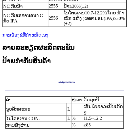
2555
NC ກັບນ້ໍາ
ນ້ໍາ
≥
30%(
±
2
)
ໄນໂຕຣເຈນ
10.7-
12.
2
%(ໂດຍ
ນ້ ຳ
NC ກັບ
ເອທານອນ
NC
2556
ໜັກ ແຫ້ງ
)
ເອທານອນ
(IPA)
≥
30
%
ກັບ IPA
(
±
2
)
ການຮ້ອງຂໍທີ່ກໍາຫນົດເອງ
ລາຍລະອຽດຜະລິດຕະພັນ
ປ້າຍກຳກັບສິນຄ້າ
ແຜ່ນຂໍ້ມູນດ້ານວິຊາການ
ລໍາ
ໜ່ວຍ
ດັດຊະນີ
ເສັ້ນໃຍຂາວ/ເປັນເກັດ
ຮູບລັກສະນະ
L
_
ໆ
L
%
11.5~12.2
ໄນໂຕຣເຈນ CON
.
%
≥
85
ການສົ່ງຜ່ານ