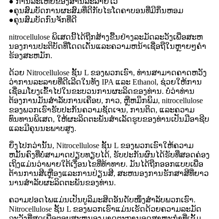
● ການລະເຫີຍຂອງສານລະລາຍໄວ
●ຄຸນສົມບັດການຜະສົມທີ່ດີກັບໄຮໂດຄາບອນທີ່ມີກິ່ນຫອມ
●ຄຸນສົມບັດກົນຈັກທີ່ດີ
nitrocellulose ພິເສດນີ້ໄດ້ຖືກສ້າງຂື້ນຢ່າງລະມັດລະວັງເພື່ອສະຫ
ນອງການປະຕິບັດທີ່ໂດດເດັ່ນແລະຄວາມຫນ້າເຊື່ອຖືໃນຫຼາຍໆຄໍາ
ຮ້ອງສະຫມັກ.
ດ້ວຍ Nitrocellulose ຊັ້ນ L ຂອງພວກເຮົາ, ທ່ານສາມາດຄາດຫວັງ
ວ່າການລະລາຍທີ່ດີເລີດໃນທັງ IPA ແລະ Ethanol, ຊ່ວຍໃຫ້ການ
ເຊື່ອມໂຍງເຂົ້າໄປໃນຂະບວນການຜະລິດຂອງທ່ານ. ບໍ່ວ່າທ່ານ
ຕ້ອງການມັນສໍາລັບການເຄືອບ, ກາວ, ຫຼືຫມຶກພິມ, nitrocellulose
ຂອງພວກເຮົາຮັບປະກັນຄວາມຊັດເຈນ, ການຕິດ, ແລະຄວາມ
ທົນທານພິເສດ, ໃຫ້ຜະລິດຕະພັນສໍາເລັດຮູບຂອງທ່ານເປັນມືອາຊີບ
ແລະມີຄຸນນະພາບສູງ.
ຍິ່ງໄປກວ່ານັ້ນ, Nitrocellulose ຊັ້ນ L ຂອງພວກເຮົາໃຫ້ຄວາມ
ຫມັ້ນຄົງທີ່ບໍ່ສາມາດປຽບທຽບໄດ້, ຮັບປະກັນຜົນໄດ້ຮັບທີ່ສອດຄ່ອງ
ເຖິງແມ່ນວ່າພາຍໃຕ້ເງື່ອນໄຂທີ່ທ້າທາຍ. ມັນໄດ້ຖືກອອກແບບເພື່ອ
ຕ້ານການສີເຫຼືອງແລະການປ່ຽນສີ, ສະຫນອງການຮັກສາສີທີ່ຍາວ
ນານສໍາລັບຜະລິດຕະພັນຂອງທ່ານ.
ຄວາມປອດໄພແມ່ນເປັນບູລິມະສິດອັນດັບໜຶ່ງສຳລັບພວກເຮົາ.
Nitrocellulose ຊັ້ນ L ຂອງພວກເຮົາແມ່ນເຮັດດ້ວຍຄວາມລະມັດ
ລະວັງທີ່ສຸດເພື່ອຕອບສະຫນອງມາດຕະຖານອຸດສາຫະກໍາທີ່ເຂັ້ມ