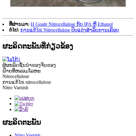
ທີ່ຜ່ານມາ:
H Grade Nitrocellulose ກັບ IPA ຫຼື Ethanol
ຕໍ່ໄປ:
ການແກ້ໄຂ Nitrocellulose ປັບແຕ່ງສໍາລັບການເຄືອບ
ຜະລິດຕະພັນທີ່ກ່ຽວຂ້ອງ
ຜູ້ຜະລິດຊັ້ນນໍາຂອງຈີນຂອງ
ຝ້າຍທີ່ຫລອມໂລຫະ
Nitrocellulose
ການແກ້ໄຂ nitrocellulose
Nitro Varnish
ຜະລິດຕະພັນ
Nitro Varnish