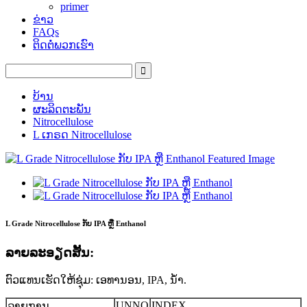
primer
ຂ່າວ
FAQs
ຕິດຕໍ່ພວກເຮົາ
ບ້ານ
ຜະລິດຕະພັນ
Nitrocellulose
L ເກຣດ Nitrocellulose
L Grade Nitrocellulose ກັບ IPA ຫຼື Enthanol
ລາຍ​ລະ​ອຽດ​ສັ້ນ​:
ຕົວແທນເຮັດໃຫ້ຊຸ່ມ: ເອທານອນ, IPA, ນ້ໍາ.
UNNO
INDEX
ລາຍການ