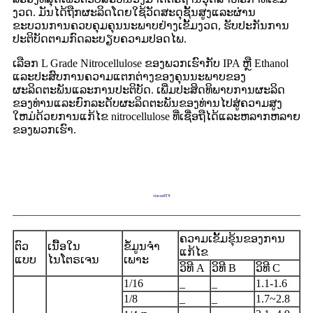
ງວດ. ມັນໄດ້ຖືກຜະລິດໂດຍໃຊ້ວັດສະດຸຊັ້ນສູງແລະຜ່ານ
ຂະບວນການຄວບຄຸມຄຸນນະພາບຢ່າງເຂັ້ມງວດ, ຮັບປະກັນການ
ປະຕິບັດຕາມກົດລະບຽບຄວາມປອດໄພ.
ເລືອກ L Grade Nitrocellulose ຂອງພວກເຮົາກັບ IPA ຫຼື Ethanol
ແລະປະສົບການຄວາມແຕກຕ່າງຂອງຄຸນນະພາບຂອງ
ຜະລິດຕະພັນແລະການປະຕິບັດ. ເພີ່ມປະສິດທິພາບການຜະລິດ
ຂອງທ່ານແລະຍົກລະດັບຜະລິດຕະພັນຂອງທ່ານໄປສູ່ຄວາມສູງ
ໃຫມ່ດ້ວຍການແກ້ໄຂ nitrocellulose ທີ່ເຊື່ອຖືໄດ້ແລະຫລາກຫລາຍ
ຂອງພວກເຮົາ.
viscosITY
ຄວາມເຂັ້ມຂຸ້ນຂອງການ
ຕົວ
ເນື້ອໃນ
ຂໍ້ມູນຈໍາ
ແກ້ໄຂ
ແບບ
ໄນໂຕຣເຈນ
ເພາະ
ວິທີ A
ວິທີ B
ວິທີ C
1/16
_
_
1.1-1.6
1/8
_
_
1.7~2.8