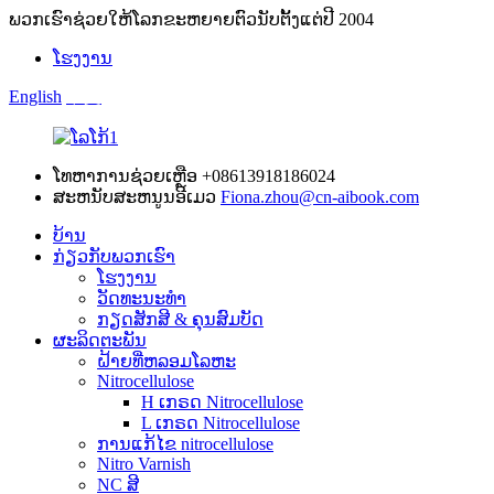
ພວກ​ເຮົາ​ຊ່ວຍ​ໃຫ້​ໂລກ​ຂະ​ຫຍາຍ​ຕົວ​ນັບ​ຕັ້ງ​ແຕ່​ປີ 2004​
ໂຮງງານ
English
中文
ໂທຫາການຊ່ວຍເຫຼືອ
+08613918186024
ສະຫນັບສະຫນູນອີເມວ
Fiona.zhou@cn-aibook.com
ບ້ານ
ກ່ຽວກັບພວກເຮົາ
ໂຮງງານ
ວັດທະນະທໍາ
ກຽດສັກສີ & ຄຸນສົມບັດ
ຜະລິດຕະພັນ
ຝ້າຍທີ່ຫລອມໂລຫະ
Nitrocellulose
H ເກຣດ Nitrocellulose
L ເກຣດ Nitrocellulose
ການແກ້ໄຂ nitrocellulose
Nitro Varnish
NC ສີ