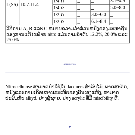
_
_
3.1~4.9
1/4 ກ
L(SS)
10.7-11.4
_
_
5.0~8.0
1/4 ຂ
_
3.0~6.0
_
1/2 ກ
_
6.1~8.4
_
1/2 ຂ
ວິທີການ A, B ແລະ C ຫມາຍຄວາມວ່າສ່ວນຫນຶ່ງຂອງມະຫາຊົນ
ຂອງການແກ້ໄຂຝ້າຍ nitro ແມ່ນຕາມລໍາດັບ 12.2%, 20.0% ແລະ
25.0%.
APPLICATION
Nitrocellulose ສາມາດນໍາໃຊ້ໃນ lacquers ສໍາລັບໄມ້, ພາດສະຕິກ,
ຫນັງແລະການເຄືອບການລະເຫີຍຂອງຕົນເອງແຫ້ງ, ສາມາດ
ປະສົມກັບ alkyd, ຢາງຜູ້ຊາຍ, ຢາງ acrylic ທີ່ມີ miscibility ດີ.
ຊຸດ