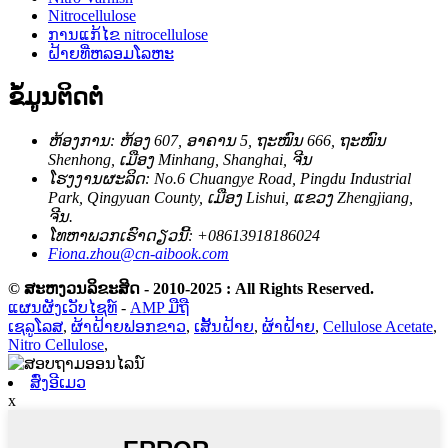
Nitrocellulose
ການແກ້ໄຂ nitrocellulose
ຝ້າຍທີ່ຫລອມໂລຫະ
ຂໍ້ມູນຕິດຕໍ່
ຫ້ອງການ: ຫ້ອງ 607, ອາຄານ 5, ຖະໜົນ 666, ຖະໜົນ
Shenhong, ເມືອງ Minhang, Shanghai, ຈີນ
ໂຮງງານຜະລິດ: No.6 Chuangye Road, Pingdu Industrial
Park, Qingyuan County, ເມືອງ Lishui, ແຂວງ Zhengjiang,
ຈີນ.
ໂທຫາພວກເຮົາດຽວນີ້: +08613918186024
Fiona.zhou@cn-aibook.com
© ສະຫງວນລິຂະສິດ - 2010-2025 : All Rights Reserved.
ແຜນຜັງເວັບໄຊທ໌
-
AMP ມືຖື
ເຊລູໂລສ
,
ຜ້າຝ້າຍຟອກຂາວ
,
ເສັ້ນຝ້າຍ
,
ຜ້າຝ້າຍ
,
Cellulose Acetate
,
Nitro Cellulose
,
ສົ່ງອີເມວ
x